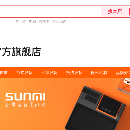
笔记本
电脑
游戏本
办公优选
称重
台式设备
手持设备
扫描设备
配件耗材
品牌介