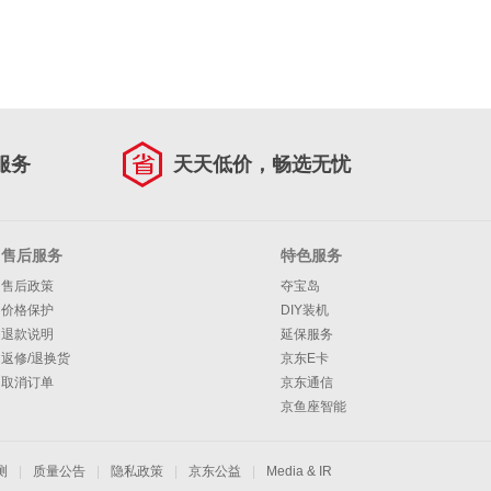
服务
天天低价，畅选无忧
售后服务
特色服务
售后政策
夺宝岛
价格保护
DIY装机
退款说明
延保服务
返修/退换货
京东E卡
取消订单
京东通信
京鱼座智能
测
|
质量公告
|
隐私政策
|
京东公益
|
Media & IR