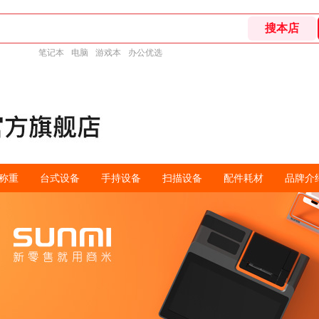
笔记本
电脑
游戏本
办公优选
称重
台式设备
手持设备
扫描设备
配件耗材
品牌介