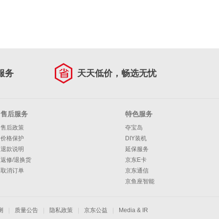
服务
天天低价，畅选无忧
售后服务
特色服务
售后政策
夺宝岛
价格保护
DIY装机
退款说明
延保服务
返修/退换货
京东E卡
取消订单
京东通信
京鱼座智能
测
|
质量公告
|
隐私政策
|
京东公益
|
Media & IR